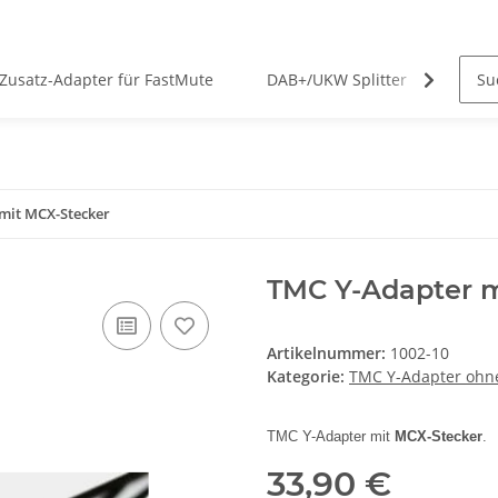
 Zusatz-Adapter für FastMute
DAB+/UKW Splitter
Dive
mit MCX-Stecker
TMC Y-Adapter m
Artikelnummer:
1002-10
Kategorie:
TMC Y-Adapter ohne
TMC Y-Adapter mit
MCX-Stecker
.
33,90 €