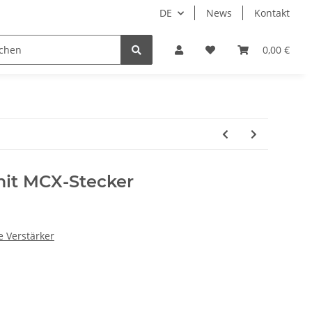
DE
News
Kontakt
rsity Antennen-Adapter
TMC Y-Adapter mit Verstärker
0,00 €
it MCX-Stecker
 Verstärker