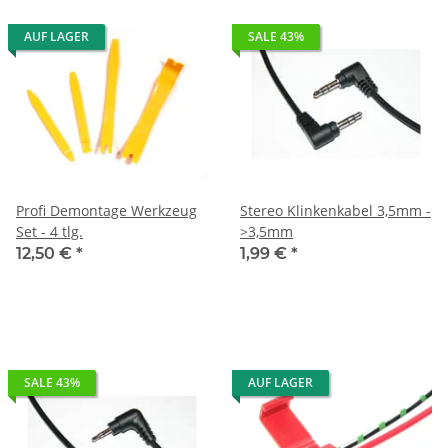
AUF LAGER
SALE 43%
Profi Demontage Werkzeug
Stereo Klinkenkabel 3,5mm -
Set - 4 tlg.
>3,5mm
12,50 €
*
1,99 €
*
SALE 43%
AUF LAGER