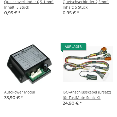
Quetschverbinder 0,5-1mm²
Quetschverbinder 2,5mm²
Inhalt: 5 Stück
Inhalt: 5 Stück
0,95 €
*
0,95 €
*
AUF LAGER
AutoPower Modul
ISO-Anschlusskabel (Ersatz)
für FastMute Sonic XL
35,90 €
*
24,90 €
*