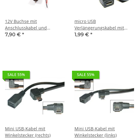
12V Buchse mit
micro USB
Anschlusskabel und
Verlängerungskabel mit
Sicherung
Winkelstecker
7,90 €
*
1,99 €
*
SALE 55%
SALE 55%
Mini USB-Kabel mit
Mini USB-Kabel mit
Winkelstecker (rechts)
Winkelstecker (links)