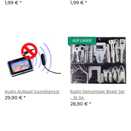
1,99 €
*
1,99 €
*
AUF LAGER
Audio AUXpad Soundsensor
Radio Demontage Bügel Set
- 36 tlg.
29,90 €
*
28,90 €
*