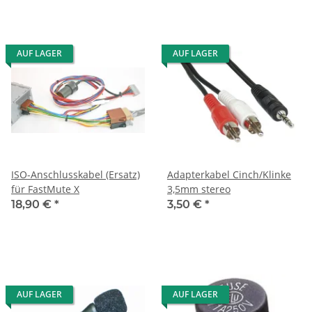
AUF LAGER
AUF LAGER
ISO-Anschlusskabel (Ersatz)
Adapterkabel Cinch/Klinke
für FastMute X
3,5mm stereo
18,90 €
*
3,50 €
*
AUF LAGER
AUF LAGER