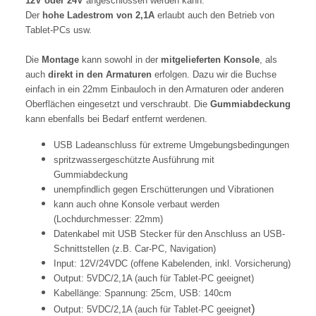
12V oder 24V
angeschlossen werden kann.
Der
hohe Ladestrom von 2,1A
erlaubt auch den Betrieb von
Tablet-PCs usw.
Die
Montage
kann sowohl in der
mitgelieferten Konsole
, als
auch
direkt in den Armaturen
erfolgen. Dazu wir die Buchse
einfach in ein 22mm Einbauloch in den Armaturen oder anderen
Oberflächen eingesetzt und verschraubt. Die
Gummiabdeckung
kann ebenfalls bei Bedarf entfernt werdenen.
USB Ladeanschluss für extreme Umgebungsbedingungen
spritzwassergeschützte Ausführung mit
Gummiabdeckung
unempfindlich gegen Erschütterungen und Vibrationen
kann auch ohne Konsole verbaut werden
(Lochdurchmesser: 22mm)
Datenkabel mit USB Stecker für den Anschluss an USB-
Schnittstellen (z.B. Car-PC, Navigation)
Input: 12V/24VDC (offene Kabelenden, inkl. Vorsicherung)
Output: 5VDC/2,1A (auch für Tablet-PC geeignet)
Kabellänge: Spannung: 25cm, USB: 140cm
)
Output: 5VDC/2,1A (auch für Tablet-PC geeignet